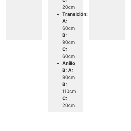
20cm
Transición:
A:
60cm
B:
90cm
C:
60cm
Anillo
B: A:
90cm
B:
110cm
C:
20cm