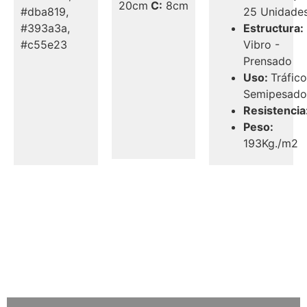
20cm
C:
8cm
#dba819,
25 Unidade
#393a3a,
Estructura:
#c55e23
Vibro -
Prensado
Uso:
Tráfic
Semipesad
Resistencia
Peso:
193Kg./m2