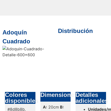
Distribución
Adoquín
Cuadrado
Colores
Dimensiones
Detalles
disponibles
adicionales
A:
20cm
B:
#8d8b8b,
Unidades/m